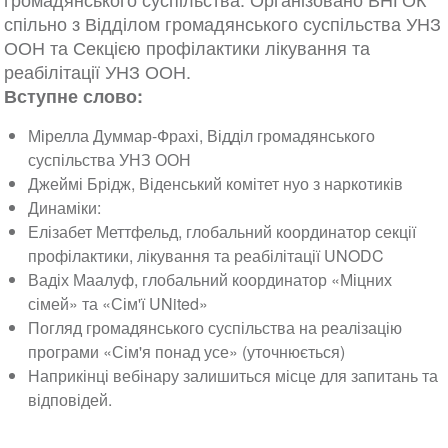
спільно з Відділом громадянського суспільства УНЗ
ООН та Секцією профілактики лікування та
реабілітації УНЗ ООН.
Вступне слово:
Мірелла Думмар-Фрахі, Відділ громадянського
суспільства УНЗ ООН
Джеймі Брідж, Віденський комітет нуо з наркотиків
Динаміки:
Елізабет Меттфельд, глобальний координатор секції
профілактики, лікування та реабілітації UNODC
Вадіх Маалуф, глобальний координатор «Міцних
сімей» та «Сім'ї UNited»
Погляд громадянського суспільства на реалізацію
програми «Сім'я понад усе» (уточнюється)
Наприкінці вебінару залишиться місце для запитань та
відповідей.