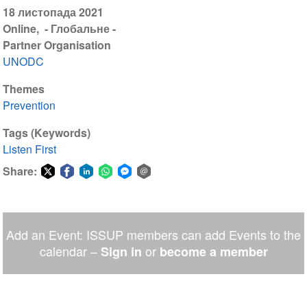
18 листопада 2021
Online
- Глобальне -
Partner Organisation
UNODC
Themes
Prevention
Tags (Keywords)
Listen First
Share:
Share
Share
Share
Share
Share
Share
on
on
on
on
on
via
Twitter
Facebook
LinkedIn
WhatsApp
Facebook
email
Add an Event: ISSUP members can add Events to the
Messenger
calendar –
or
Sign in
become a member