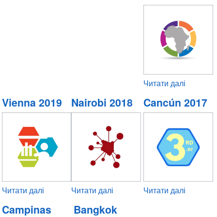
Dhabi
2022
Читати далі
про
Africa
Vienna 2019
Nairobi 2018
Cancún 2017
2020
Читати далі
про
Читати далі
про
Читати далі
про
Vienna
Nairobi
Cancún
Campinas
Bangkok
2019
2018
2017