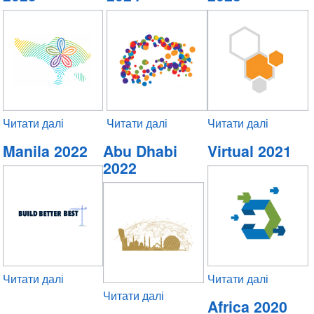
Читати далі
про
Читати далі
про
Читати далі
про
Indonesia
Thessaloniki
Buenos
Manila 2022
Abu Dhabi
Virtual 2021
2025
2024
Aires
2022
2023
Читати далі
про
Читати далі
про
Manila
Читати далі
про
Virtual
Africa 2020
2022
Abu
2021