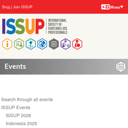
Мови
Перейти
User
Вхід
Join ISSUP
Мова
до
account
основного
menu
вмісту
Main
navigation
Events
Section
Search through all events
navigation
ISSUP Events
ISSUP 2026
Indonesia 2025