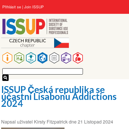
Přejít
User
Přihlásit se
Join ISSUP
k
account
hlavnímu
menu
obsahu
Main
navigation
ISSUP Česká republika se
účastní Lisabonu Addictions
2024
Napsal uživatel
Kirsty Fitzpatrick
dne
21 Listopad 2024