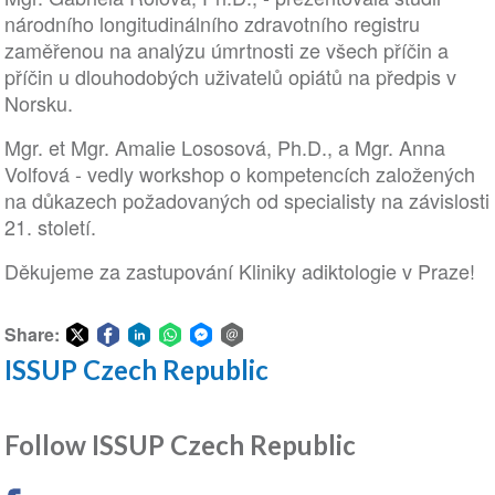
národního longitudinálního zdravotního registru
zaměřenou na analýzu úmrtnosti ze všech příčin a
příčin u dlouhodobých uživatelů opiátů na předpis v
Norsku.
Mgr. et Mgr. Amalie Lososová, Ph.D., a Mgr. Anna
Volfová - vedly workshop o kompetencích založených
na důkazech požadovaných od specialisty na závislosti
21. století.
Děkujeme za zastupování Kliniky adiktologie v Praze!
Share:
ISSUP Czech Republic
Share
Share
Share
Share
Share
Share
on
on
on
on
on
via
Twitter
Facebook
LinkedIn
WhatsApp
Facebook
email
Follow ISSUP Czech Republic
Messenger