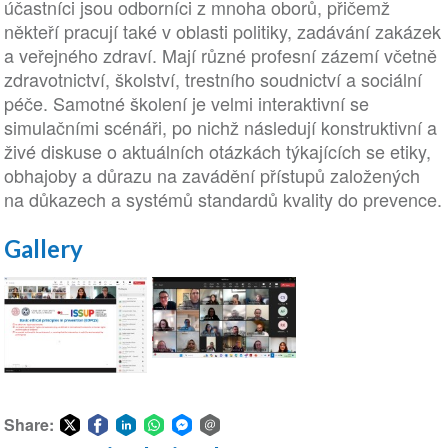
účastníci jsou odborníci z mnoha oborů, přičemž
někteří pracují také v oblasti politiky, zadávání zakázek
a veřejného zdraví. Mají různé profesní zázemí včetně
zdravotnictví, školství, trestního soudnictví a sociální
péče. Samotné školení je velmi interaktivní se
simulačními scénáři, po nichž následují konstruktivní a
živé diskuse o aktuálních otázkách týkajících se etiky,
obhajoby a důrazu na zavádění přístupů založených
na důkazech a systémů standardů kvality do prevence.
Gallery
Snímek
Snímek
obrazovky
obrazovky
relace
Share:
relace
2