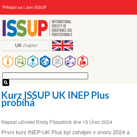
Přejít
User
Přihlásit se
Join ISSUP
k
account
hlavnímu
menu
obsahu
Main
navigation
Kurz ISSUP UK INEP Plus
probíhá
Napsal uživatel
Kirsty Fitzpatrick
dne
15 Únor 2024
První kurz INEP-UK Plus byl zahájen v únoru 2024 a