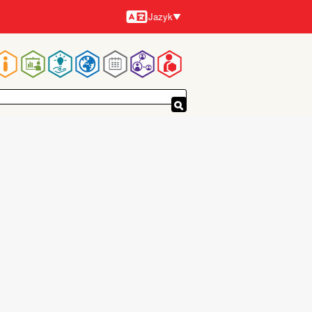
Jazyk
Jazyky
Hlavní
navigace