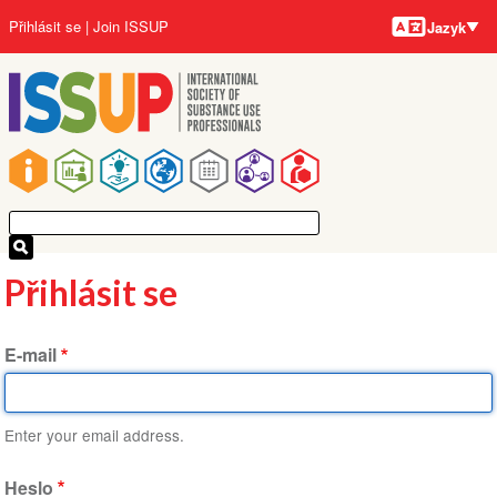
Jazyky
Přejít
User
Přihlásit se
Join ISSUP
Jazyk
k
account
hlavnímu
menu
obsahu
Main
navigation
Přihlásit se
E-mail
Enter your email address.
Heslo