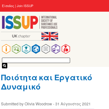
Παράκαμψη
User
Είσοδος
Join ISSUP
προς
account
το
menu
κυρίως
περιεχόμενο
Main
navigation
Ποιότητα και Εργατικό
Δυναμικό
Submitted by Olivia Woodrow -
31 Αύγουστος 2021