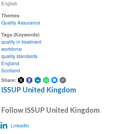
English
Themes
Quality Assurance
Tags (Keywords)
quality in treatment
workforce
quality standards
England
Scotland
Share:
ISSUP United Kingdom
Share
Share
Share
Share
Share
Share
on
on
on
on
on
via
Twitter
Facebook
LinkedIn
WhatsApp
Facebook
email
Follow ISSUP United Kingdom
Messenger
LinkedIn