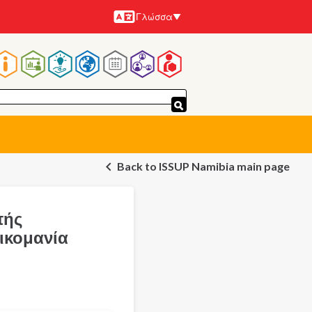
Γλώσσα
Γλώσσες
Κεντρική
πλοήγηση
Back to ISSUP Namibia main page
πής
ικομανία