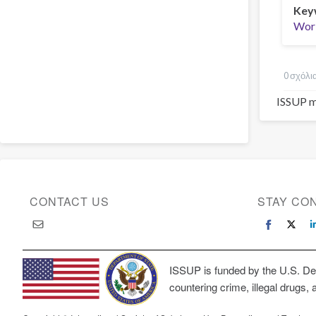
Key
Worl
0 σχόλι
ISSUP m
CONTACT US
STAY CO
ISSUP is funded by the U.S. Dep
countering crime, illegal drugs, 