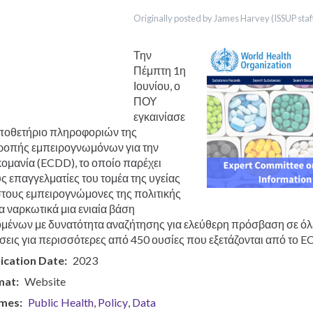
ράσεις
English
Originally posted by James Harvey (ISSUP staff
Français
Português
Español
Την
العربية
Πέμπτη 1η
Bahasa Indonesia
Ιουνίου, ο
Italiano
ΠΟΥ
Urdu
εγκαινίασε
ποθετήριο πληροφοριών της
ροπής εμπειρογνωμόνων για την
κομανία (ECDD), το οποίο παρέχει
ς επαγγελματίες του τομέα της υγείας
στους εμπειρογνώμονες της πολιτικής
τα ναρκωτικά μια ενιαία βάση
μένων με δυνατότητα αναζήτησης για ελεύθερη πρόσβαση σε όλες
σεις για περισσότερες από 450 ουσίες που εξετάζονται από το E
ication Date
2023
mat
Website
mes
Public Health
Policy
Data