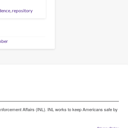
dence
repository
mber
Enforcement Affairs (INL). INL works to keep Americans safe by