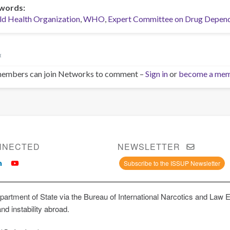
words
d Health Organization
WHO
Expert Committee on Drug Depen
α
embers can join Networks to comment –
Sign in
or
become a me
NNECTED
NEWSLETTER
Subscribe to the ISSUP Newsletter
artment of State via the Bureau of International Narcotics and Law 
and instability abroad.