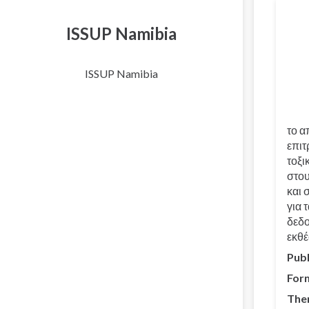
Μεταφ
ISSUP Namibia
ISSUP Namibia
το α
επιτ
τοξι
στου
και 
για 
δεδο
εκθέ
Publ
For
The