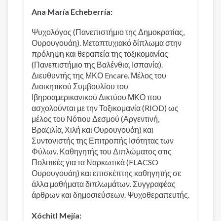
Ana María Echeberría:
Ψυχολόγος (Πανεπιστήμιο της Δημοκρατίας,
Ουρουγουάη). Μεταπτυχιακό δίπλωμα στην
πρόληψη και θεραπεία της τοξικομανίας
(Πανεπιστήμιο της Βαλένθια, Ισπανία).
Διευθυντής της ΜΚΟ Encare. Μέλος του
Διοικητικού Συμβουλίου του
Ιβηροαμερικανικού Δικτύου ΜΚΟ που
ασχολούνται με την Τοξικομανία (RIOD) ως
μέλος του Νότιου Δεσμού (Αργεντινή,
Βραζιλία, Χιλή και Ουρουγουάη) και
Συντονιστής της Επιτροπής Ισότητας των
Φύλων. Καθηγητής του Διπλώματος στις
Πολιτικές για τα Ναρκωτικά (FLACSO
Ουρουγουάη) και επισκέπτης καθηγητής σε
άλλα μαθήματα διπλωμάτων. Συγγραφέας
άρθρων και δημοσιεύσεων. Ψυχοθεραπευτής.
Xóchitl Mejía: