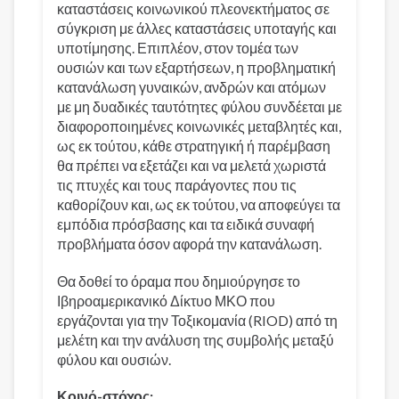
καταστάσεις κοινωνικού πλεονεκτήματος σε
σύγκριση με άλλες καταστάσεις υποταγής και
υποτίμησης. Επιπλέον, στον τομέα των
ουσιών και των εξαρτήσεων, η προβληματική
κατανάλωση γυναικών, ανδρών και ατόμων
με μη δυαδικές ταυτότητες φύλου συνδέεται με
διαφοροποιημένες κοινωνικές μεταβλητές και,
ως εκ τούτου, κάθε στρατηγική ή παρέμβαση
θα πρέπει να εξετάζει και να μελετά χωριστά
τις πτυχές και τους παράγοντες που τις
καθορίζουν και, ως εκ τούτου, να αποφεύγει τα
εμπόδια πρόσβασης και τα ειδικά συναφή
προβλήματα όσον αφορά την κατανάλωση.
Θα δοθεί το όραμα που δημιούργησε το
Ιβηροαμερικανικό Δίκτυο ΜΚΟ που
εργάζονται για την Τοξικομανία (RIOD) από τη
μελέτη και την ανάλυση της συμβολής μεταξύ
φύλου και ουσιών.
Κοινό-στόχος: