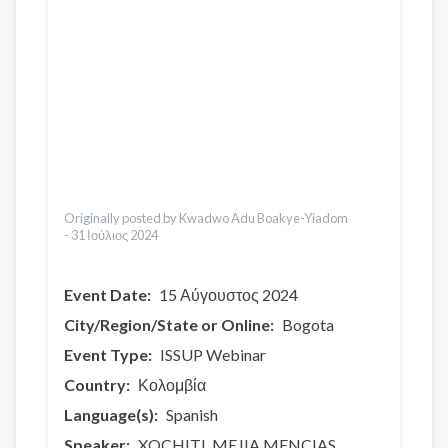
Українська
Қазақ
Pусский
Pashto
Dari
Bahasa Indonesia
Italiano
Urdu
Türkçe
Vietnamese
Originally posted by Kwadwo Adu Boakye-Yiadom
-
31 Ιούλιος 2024
Event Date
15 Αύγουστος 2024
City/Region/State or Online
Bogota
Event Type
ISSUP Webinar
Country
Κολομβία
Language(s)
Spanish
Speaker
XOCHITL MEJIA MENCIAS