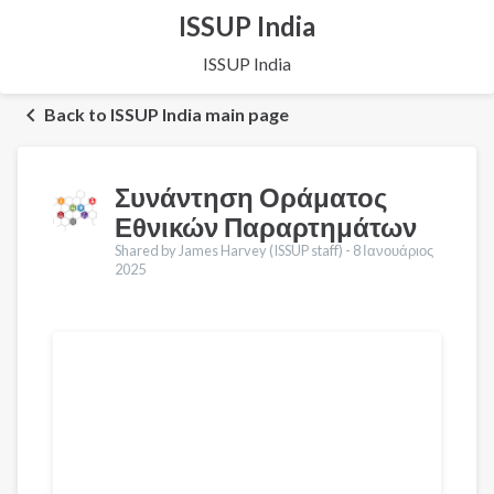
ISSUP India
ISSUP India
Back to ISSUP India main page
Συνάντηση Οράματος
Εθνικών Παραρτημάτων
Shared by James Harvey (ISSUP staff) -
8 Ιανουάριος
2025
Μεταφράσεις
English
Français
Português
Español
العربية
Қазақ
Pусский