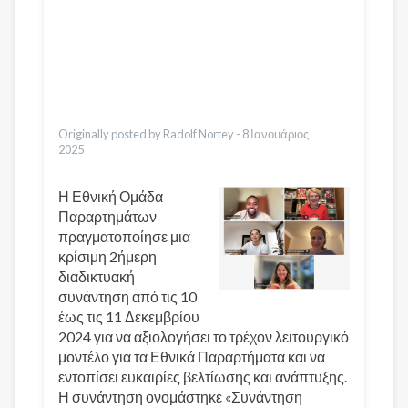
Pashto
Dari
Bahasa Indonesia
Italiano
Urdu
Türkçe
Originally posted by Radolf Nortey -
8 Ιανουάριος
2025
Η Εθνική Ομάδα
Παραρτημάτων
πραγματοποίησε μια
κρίσιμη 2ήμερη
διαδικτυακή
συνάντηση από τις 10
έως τις 11 Δεκεμβρίου
2024 για να αξιολογήσει το τρέχον λειτουργικό
μοντέλο για τα Εθνικά Παραρτήματα και να
εντοπίσει ευκαιρίες βελτίωσης και ανάπτυξης.
Η συνάντηση ονομάστηκε «Συνάντηση