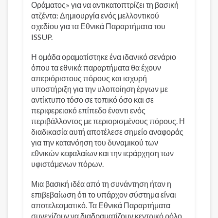
Οράματος» για να αντικατοπτρίζει τη βασική
ατζέντα: Δημιουργία ενός μελλοντικού
σχεδίου για τα Εθνικά Παραρτήματα του
ISSUP.
Η ομάδα οραματίστηκε ένα ιδανικό σενάριο
όπου τα εθνικά παραρτήματα θα έχουν
απεριόριστους πόρους και ισχυρή
υποστήριξη για την υλοποίηση έργων με
αντίκτυπο τόσο σε τοπικό όσο και σε
περιφερειακό επίπεδο έναντι ενός
περιβάλλοντος με περιορισμένους πόρους. Η
διαδικασία αυτή αποτέλεσε σημείο αναφοράς
για την κατανόηση του δυναμικού των
εθνικών κεφαλαίων και την ιεράρχηση των
υφιστάμενων πόρων.
Μια βασική ιδέα από τη συνάντηση ήταν η
επιβεβαίωση ότι το υπάρχον σύστημα είναι
αποτελεσματικό. Τα Εθνικά Παραρτήματα
συνεχίζουν να διαδραματίζουν κεντρικό ρόλο