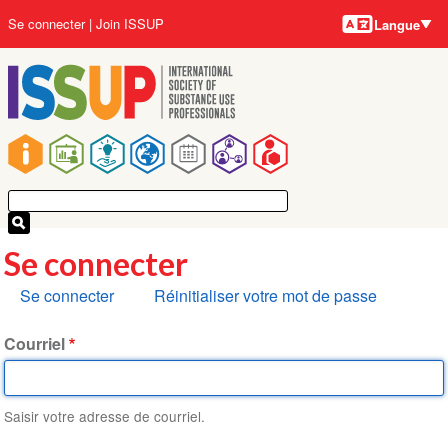
Langues
Aller
User
Se connecter
Join ISSUP
Langue
au
account
contenu
menu
principal
Main
navigation
Se connecter
Onglets
Se connecter
Réinitialiser votre mot de passe
principaux
Courriel
Saisir votre adresse de courriel.