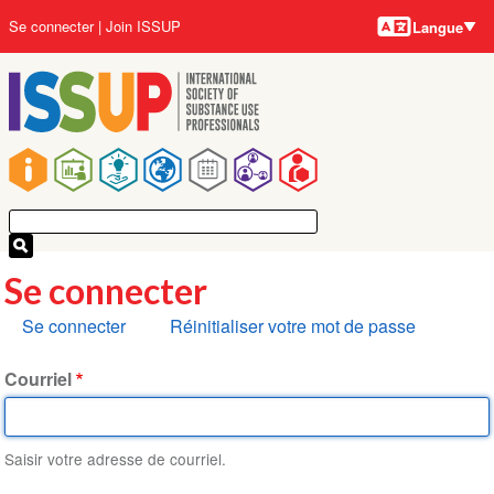
Langues
Aller
User
Se connecter
Join ISSUP
Langue
au
account
contenu
menu
principal
Main
navigation
Se connecter
Onglets
Se connecter
Réinitialiser votre mot de passe
principaux
Courriel
Saisir votre adresse de courriel.