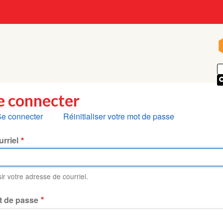
e connecter
nglets
e connecter
Réinitialiser votre mot de passe
rincipaux
rriel
sir votre adresse de courriel.
t de passe