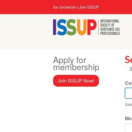
Aller
User
Se connecter
Join ISSUP
au
account
contenu
menu
principal
Apply for
S
membership
O
S
p
Join ISSUP Now!
Cou
Sai
Mo