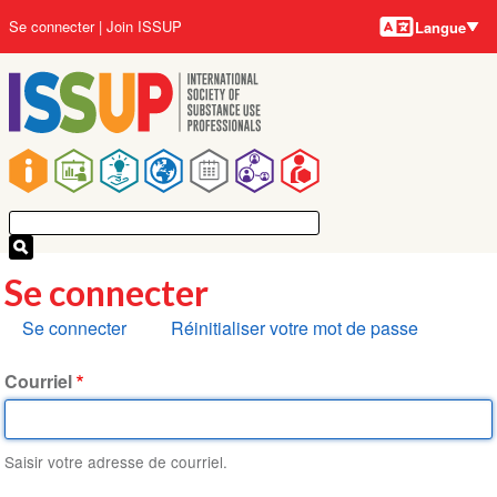
Langues
Aller
User
Se connecter
Join ISSUP
Langue
au
account
contenu
menu
principal
Main
navigation
Se connecter
Onglets
Se connecter
Réinitialiser votre mot de passe
principaux
Courriel
Saisir votre adresse de courriel.