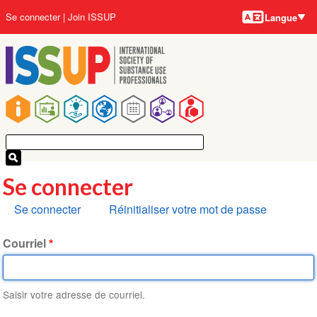
Langues
Aller
User
Se connecter
Join ISSUP
Langue
au
account
contenu
menu
principal
Main
navigation
Se connecter
Onglets
Se connecter
Réinitialiser votre mot de passe
principaux
Courriel
Saisir votre adresse de courriel.