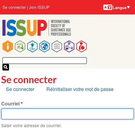
Langues
Aller
User
Se connecter
Join ISSUP
Langue
au
account
contenu
menu
principal
Main
navigation
Se connecter
Onglets
Se connecter
Réinitialiser votre mot de passe
principaux
Courriel
Saisir votre adresse de courriel.