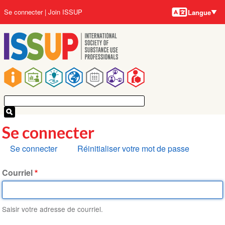
Langues
Aller
User
Se connecter
Join ISSUP
Langue
au
account
contenu
menu
principal
Main
navigation
Se connecter
Onglets
Se connecter
Réinitialiser votre mot de passe
principaux
Courriel
Saisir votre adresse de courriel.