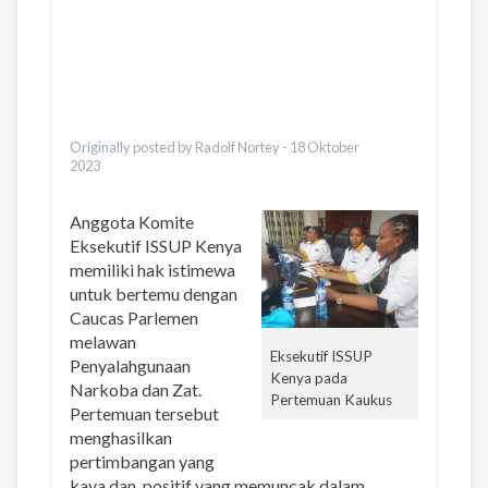
Қазақ
Pусский
Dari
Ελληνικά
Türkçe
Vietnamese
Originally posted by Radolf Nortey -
18 Oktober
2023
Anggota Komite
Eksekutif ISSUP Kenya
memiliki hak istimewa
untuk bertemu dengan
Caucas Parlemen
melawan
Eksekutif ISSUP
Penyalahgunaan
Kenya pada
Narkoba dan Zat.
Pertemuan Kaukus
Pertemuan tersebut
menghasilkan
pertimbangan yang
kaya dan positif yang memuncak dalam