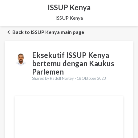
ISSUP Kenya
ISSUP Kenya
Back to ISSUP Kenya main page
Eksekutif ISSUP Kenya
bertemu dengan Kaukus
Parlemen
Shared by Radolf Nortey -
18 Oktober 2023
Terjemahan
English
Français
Português
Español
العربية
Українська