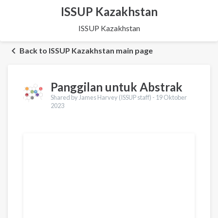
ISSUP Kazakhstan
ISSUP Kazakhstan
Back to ISSUP Kazakhstan main page
Panggilan untuk Abstrak
Shared by James Harvey (ISSUP staff) -
19 Oktober
2023
Terjemahan
English
Français
Português
Español
العربية
Українська
Қазақ
Pусский