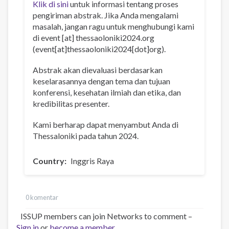
Klik di sini
untuk informasi tentang proses
pengiriman abstrak. Jika Anda mengalami
masalah, jangan ragu untuk menghubungi kami
di
event
[at]
thessaoloniki2024
.
org
(event[at]thessaoloniki2024[dot]org)
.
Abstrak akan dievaluasi berdasarkan
keselarasannya dengan tema dan tujuan
konferensi, kesehatan ilmiah dan etika, dan
kredibilitas presenter.
Kami berharap dapat menyambut Anda di
Thessaloniki pada tahun 2024.
Country
Inggris Raya
0 komentar
ISSUP members can join Networks to comment –
Sign in
or
become a member