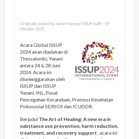
Pashto
Ελληνικά
Vietnamese
Originally posted by James Harvey (ISSUP staff) -
19
Oktober 2023
Acara Global ISSUP
2024 akan diadakan di
Thessaloniki, Yunani
antara 24 & 28 Juni
2024. Acara ini
diselenggarakan oleh
ISSUP dan ISSUP
Yunani, INL, Pusat
Pencegahan Kecanduan, Promosi Kesehatan
Psikososial SEIRIOS dan ICUDDR.
Berjudul
The Art of Healing: A new era in
substance use prevention, harm reduction,
treatment, and recovery support
, acara ini