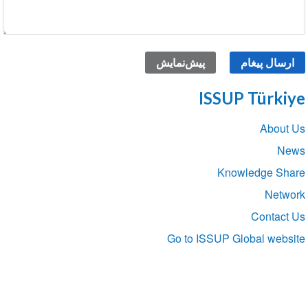
ISSUP Türkiye
Section
About Us
navigation
News
Knowledge Share
Network
Contact Us
Go to ISSUP Global website