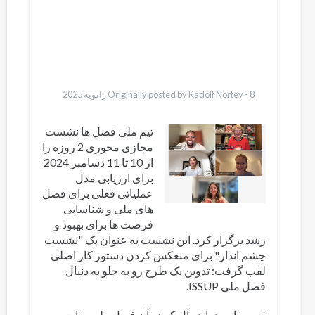
Pashto
Bahasa Indonesia
Ελληνικά
Italiano
Urdu
Türkçe
8 ژانویه 2025
Originally posted by Radolf Nortey -
تیم ملی فصل ها نشست
مجازی محوری 2 روزه را
از 10 تا 11 دسامبر 2024
برای ارزیابی مدل
عملیاتی فعلی برای فصل
های ملی و شناسایی
فرصت ها برای بهبود و
رشد برگزار کرد. این نشست به عنوان یک "نشست
چشم انداز" برای منعکس کردن دستور کار اصلی
لقب گرفت: تدوین یک طرح رو به جلو به دنبال
فصل ملی ISSUP.
تیم سناریوی ایده آل که در آن فصل ملی منابع