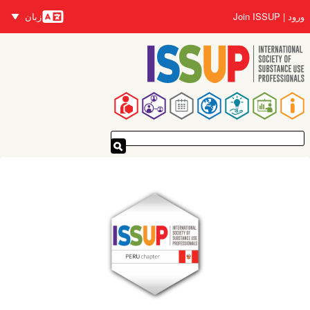
رفتن
ورود
Join ISSUP
زبان
به
زبان‌ها
محتوای
اصلی
پیمایدنۀ
اصلی