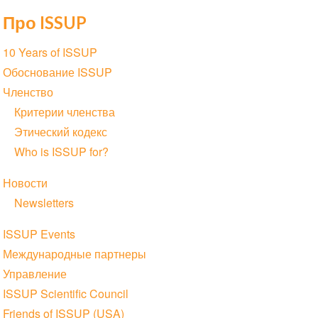
страниц
страница
страница
страница
Про ISSUP
Section
10 Years of ISSUP
navigation
Обоснование ISSUP
Членство
Критерии членства
Этический кодекс
Who is ISSUP for?
Новости
Newsletters
ISSUP Events
Международные партнеры
Управление
ISSUP Scientific Council
Friends of ISSUP (USA)