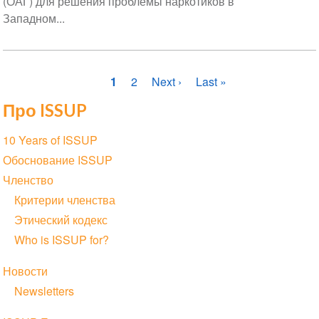
(ОАГ) для решения проблемы наркотиков в
Западном...
Нумерация
Текущая
1
Страница
2
Следующая
Next ›
Последняя
Last »
страниц
страница
страница
страница
Про ISSUP
Section
10 Years of ISSUP
navigation
Обоснование ISSUP
Членство
Критерии членства
Этический кодекс
Who is ISSUP for?
Новости
Newsletters