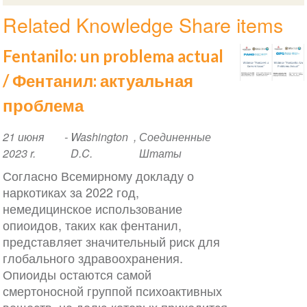
Related Knowledge Share items
Fentanilo: un problema actual
/ Фентанил: актуальная
проблема
Event
21 июня
-
Washington
,
Соединенные
Date
2023 r.
D.C.
Штаты
Согласно Всемирному докладу о
наркотиках за 2022 год,
немедицинское использование
опиоидов, таких как фентанил,
представляет значительный риск для
глобального здравоохранения.
Опиоиды остаются самой
смертоносной группой психоактивных