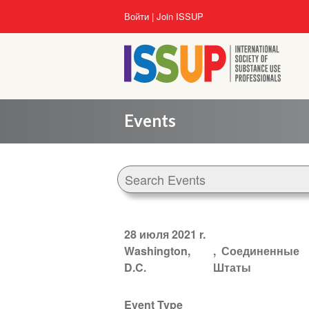
Перейти
User
Войти
Join ISSUP
к
account
основному
menu
содержанию
Events
28 июля 2021 r.
Washington,
Соединенные
D.C.
Штаты
Event Type