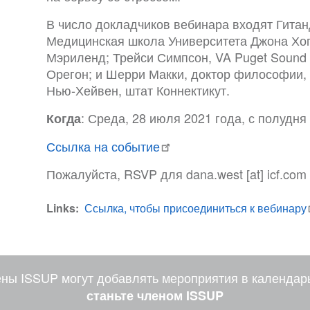
В число докладчиков вебинара входят Гита
Медицинская школа Университета Джона Хоп
Мэриленд; Трейси Симпсон, VA Puget Sound H
Орегон; и Шерри Макки, доктор философии,
Нью-Хейвен, штат Коннектикут.
: Среда, 28 июля 2021 года, с полудня
Когда
Ссылка на событие
Пожалуйста, RSVP для
dana
.
west
[at]
icf
.
com
Links
Ссылка, чтобы присоединиться к вебинару
ены ISSUP могут добавлять мероприятия в календар
станьте членом ISSUP