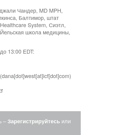
нджали Чандер, MD MPH,
кинса, Балтимор, штат
ealthcare System, Сиэтл,
 Йельская школа медицины,
 до 13:00 EDT:
(dana[dot]west[at]icf[dot]com)
ь –
или
Зарегистрируйтесь