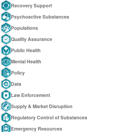
Recovery Support
Psychoactive Substances
Populations
Quality Assurance
Public Health
Mental Health
Policy
Data
Law Enforcement
Supply & Market Disruption
Regulatory Control of Substances
Emergency Resources