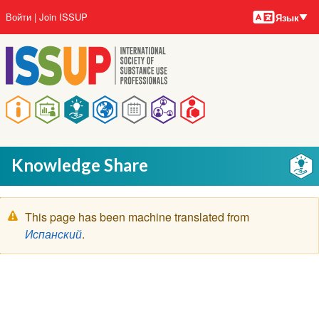
Языки
Перейти
User
Войти
Join ISSUP
Язык
к
account
основному
menu
содержанию
Main
navigation
Knowledge Share
Предупреждение
This page has been machine translated from
Испанский
.