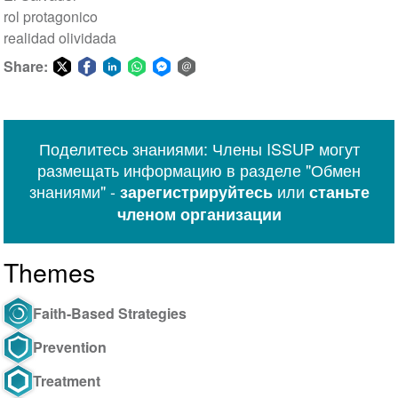
rol protagonico
realidad olividada
Share:
Share
Share
Share
Share
Share
Share
on
on
on
on
on
via
Twitter
Facebook
LinkedIn
WhatsApp
Facebook
email
Поделитесь знаниями: Члены ISSUP могут
Messenger
размещать информацию в разделе "Обмен
знаниями" -
или
зарегистрируйтесь
станьте
членом организации
Themes
Faith-Based Strategies
Prevention
Treatment