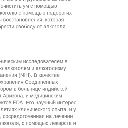
 очистить ум с помощью
алкоголю с помощью недорогих
ы восстановления, которая
рести свободу от алкоголя.
иническим исследователем в
ю алкоголем и алкоголизму
нения (NIH). В качестве
охранения Соединенных
тором в больнице индийской
т Аризона, и медицинским
уктов FDA. Его научный интерес
летиях клинического опыта, и у
а, сосредоточенная на лечении
алкоголя, с помощью лекарств и