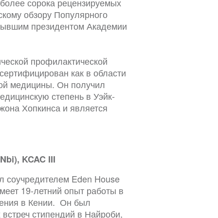
 более сорока рецензируемых
нскому обзору Популярного
я бывшим президентом Академии
ической профилактической
сертифицирован как в области
кой медицины. Он получил
едицинскую степень в Уэйк-
Джона Хопкинса и является
.
i), KCAC III
л соучредителем Eden House
меет 19-летний опыт работы в
ения в Кении. Он был
 встреч стипендий в Найроби,