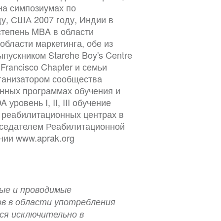
на симпозиумах по
у, США 2007 году, Индии в
степень MBA в области
области маркетинга, обе из
пускником Starehe Boy's Centre
Francisco Chapter и семьи
ганизатором сообщества
енных программах обучения и
ровень I, II, III обучение
 реабилитационных центрах в
дседателем Реабилитационной
нии www.aprak.org
ые и проводимые
в в области употребления
ся исключительно в