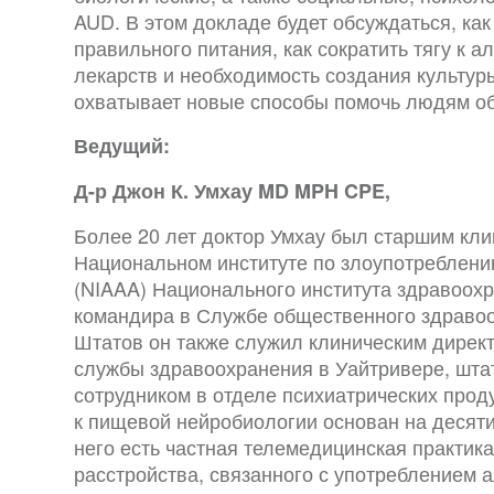
AUD. В этом докладе будет обсуждаться, как
правильного питания, как сократить тягу к 
лекарств и необходимость создания культур
охватывает новые способы помочь людям об
Ведущий:
Д-р Джон К. Умхау MD MPH CPE,
Более 20 лет доктор Умхау был старшим кл
Национальном институте по злоупотреблени
(NIAAA) Национального института здравоохра
командира в Службе общественного здраво
Штатов он также служил клиническим дирек
службы здравоохранения в Уайтривере, шта
сотрудником в отделе психиатрических прод
к пищевой нейробиологии основан на десяти
него есть частная телемедицинская практик
расстройства, связанного с употреблением 