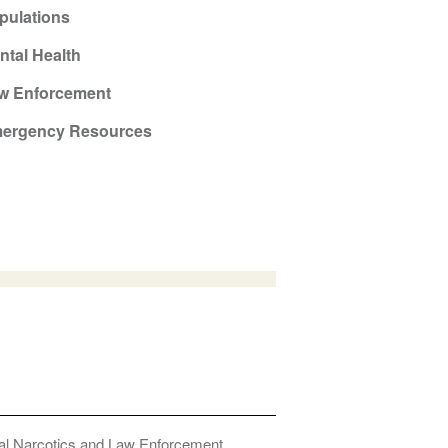
pulations
ntal Health
w Enforcement
ergency Resources
onal Narcotics and Law Enforcement