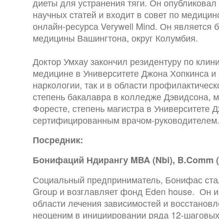
диеты для устранения тяги. Он опубликовал
научных статей и входит в совет по медици
онлайн-ресурса Verywell Mind. Он являетс
медицины Вашингтона, округ Колумбия.
Доктор Умхау закончил резидентуру по клин
медицине в Университете Джона Хопкинса и 
наркологии, так и в области профилактичес
степень бакалавра в колледже Дэвидсона, м
Форесте, степень магистра в Университете 
сертифицированным врачом-руководителем
Посредник:
Бонифаций Ндирангу MBA (Nbi), B.Comm (Nb
Социальный предприниматель, Бонифас ста
Group и возглавляет фонд Eden house. Он и
области лечения зависимостей и восстановл
неоценим в инициировании ряда 12-шаговых