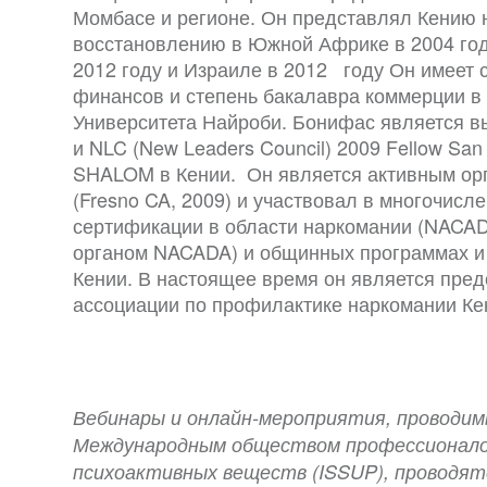
Момбасе и регионе. Он представлял Кению 
восстановлению в Южной Африке в 2004 год
2012 году и Израиле в 2012 году Он имеет 
финансов и степень бакалавра коммерции в 
Университета Найроби. Бонифас является вы
и NLC (New Leaders Council) 2009 Fellow San 
SHALOM в Кении. Он является активным ор
(Fresno CA, 2009) и участвовал в многочисл
сертификации в области наркомании (NACADA у
органом NACADA) и общинных программах и
Кении. В настоящее время он является пре
ассоциации по профилактике наркомании Ке
Вебинары и онлайн-мероприятия, проводим
Международным обществом профессионало
психоактивных веществ (ISSUP), проводят