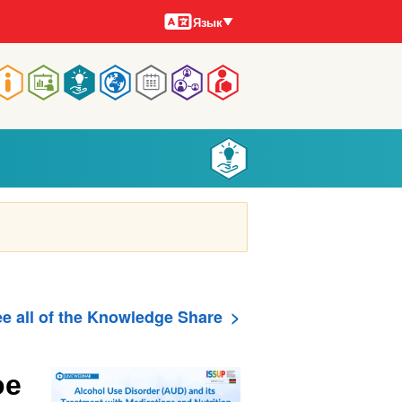
Языки
Язык
Main
navigation
e all of the Knowledge Share
ое