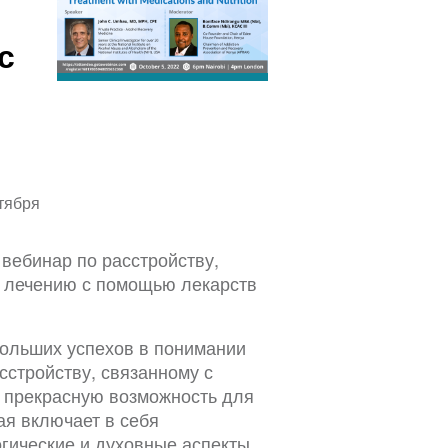
с
тября
вебинар по расстройству,
о лечению с помощью лекарств
больших успехов в понимании
сстройству, связанному с
о прекрасную возможность для
ая включает в себя
огические и духовные аспекты