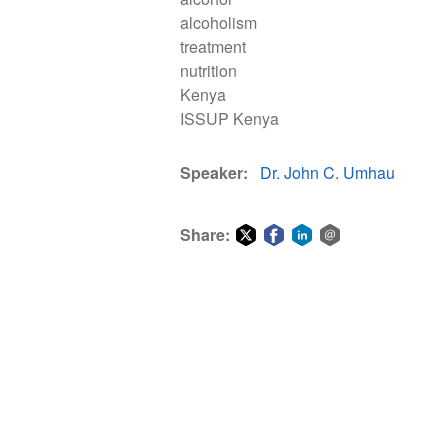
alcoholism
treatment
nutrition
Kenya
ISSUP Kenya
Speaker
Dr. John C. Umhau
Share:
Share
Share
Share
Share
on
on
on
via
Twitter
Facebook
LinkedIn
email