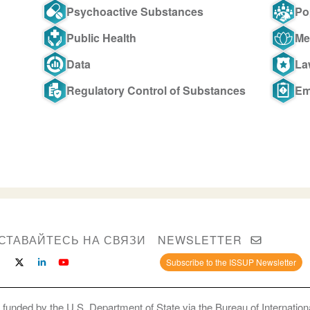
Psychoactive Substances
Po
Public Health
Me
Data
La
Regulatory Control of Substances
Em
СТАВАЙТЕСЬ НА СВЯЗИ
NEWSLETTER
Subscribe to the ISSUP Newsletter
 funded by the U.S. Department of State via the Bureau of Internati