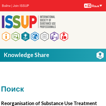
Языки
Перейти
User
Войти
Join ISSUP
Язык
к
account
основному
menu
содержанию
Main
navigation
Knowledge Share
Поиск
Reorganisation of Substance Use Treatment