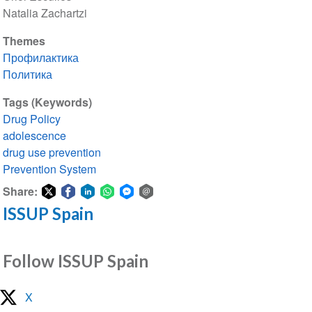
Natalia Zachartzi
Themes
Профилактика
Политика
Tags (Keywords)
Drug Policy
adolescence
drug use prevention
Prevention System
Share:
ISSUP Spain
Share
Share
Share
Share
Share
Share
on
on
on
on
on
via
Twitter
Facebook
LinkedIn
WhatsApp
Facebook
email
Follow ISSUP Spain
Messenger
X