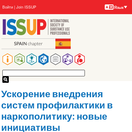
Языки
Перейти
User
Войти
Join ISSUP
Язык
к
account
основному
menu
содержанию
Main
navigation
Ускорение внедрения
систем профилактики в
наркополитику: новые
инициативы