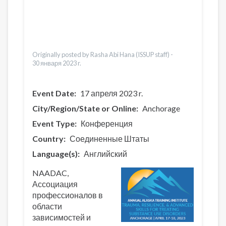
العربية
Pashto
Dari
Bahasa Indonesia
Ελληνικά
Originally posted by Rasha Abi Hana (ISSUP staff) -
30 января 2023 r.
Event Date
17 апреля 2023 r.
City/Region/State or Online
Anchorage
Event Type
Конференция
Country
Соединенные Штаты
Language(s)
Английский
NAADAC,
Ассоциация
профессионалов в
области
зависимостей и