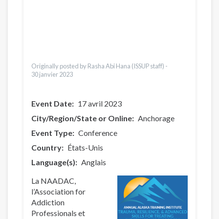
العربية
Pусский
Pashto
Dari
Bahasa Indonesia
Ελληνικά
Originally posted by Rasha Abi Hana (ISSUP staff) -
30 janvier 2023
Event Date
17 avril 2023
City/Region/State or Online
Anchorage
Event Type
Conference
Country
États-Unis
Language(s)
Anglais
La NAADAC,
l’Association for
Addiction
Professionals et