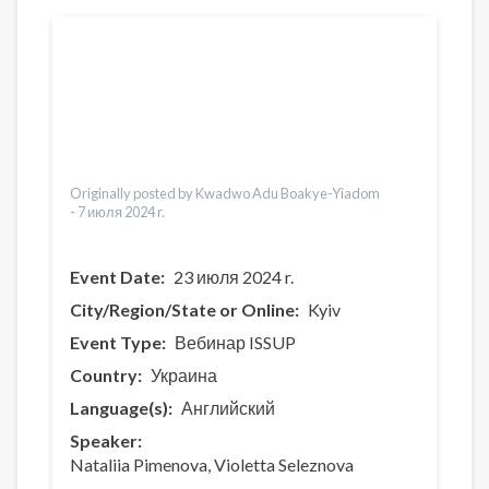
Переводы
English
Português
Español
Українська
Ελληνικά
Česky
Türkçe
Originally posted by Kwadwo Adu Boakye-Yiadom
-
7 июля 2024 r.
Event Date
23 июля 2024 r.
City/Region/State or Online
Kyiv
Event Type
Вебинар ISSUP
Country
Украина
Language(s)
Английский
Speaker
Nataliia Pimenova
Violetta Seleznova