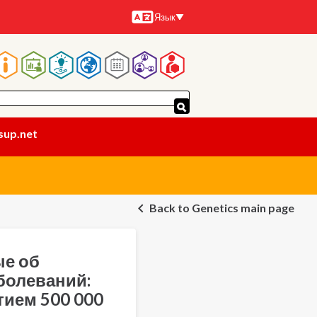
Язык
Языки
Основная
навигация
sup.net
Back to Genetics main page
ые об
болеваний:
тием 500 000