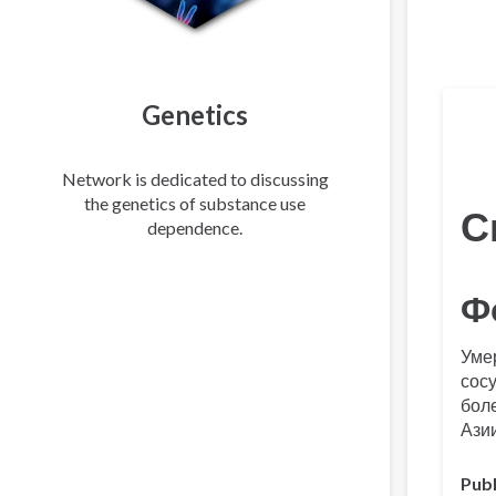
Пере
Genetics
Network is dedicated to discussing
the genetics of substance use
С
dependence.
Ф
Уме
сос
бол
Азии
Publ