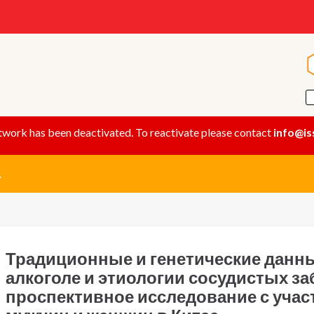
twork has been deactivated. To reactivate please contact
info@is
.
Традиционные и генетические данн
алкоголе и этиологии сосудистых за
проспективное исследование с учас