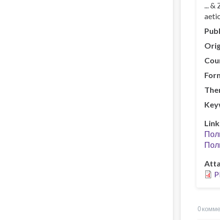
... 
aeti
Publ
Orig
Cou
For
The
Key
Link
Пол
Полн
Att
P
0 комм