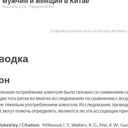
мужчин и женщин в Китае
Shared by Livia -
9 апреля 2019 r.
воды
English
Originally posted by Jose Luis Vazquez Martinez 
Bahasa Indonesia
водка
он
ренное потребление алкоголя было связано со снижением с
удистого риска во многих исследованиях по сравнению с во
ее тяжелым употреблением алкоголя. Исследования, провед
, могут помочь определить, являются ли эти ассоциации прич
ished by / Citation
Millwood, I. Y., Walters, R. G., Mei, X. W., Guo, 