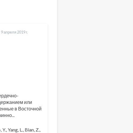
-
9 апреля 2019 r.
ердечно-
здержанием или
енные в Восточной
инно...
Y., Yang, L., Bian, Z.,