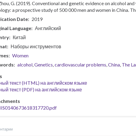
& Zhou, G. (2019). Conventional and genetic evidence on alcohol and
ology: a prospective study of 500 000 men and women in China. Th
ication Date
2019
inal Language
Английский
ntry
Китай
mat
Наборы инструментов
mes
Women
words
alcohol
Genetics
cardiovascular problems
China
The La
s
ный текст (HTML) на английском языке
ый текст (PDF) на английском языке
achments
IIS0140673618317720.pdf
ентарии