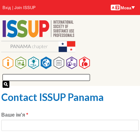
Мови
Перейти
User
Вхід
Join ISSUP
Мова
до
account
основного
menu
вмісту
Main
navigation
Contact ISSUP Panama
Ваше ім'я