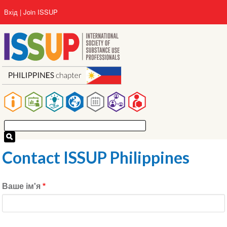
Перейти
User
Вхід
Join ISSUP
до
account
основного
menu
вмісту
Main
navigation
Contact ISSUP Philippines
Ваше ім'я