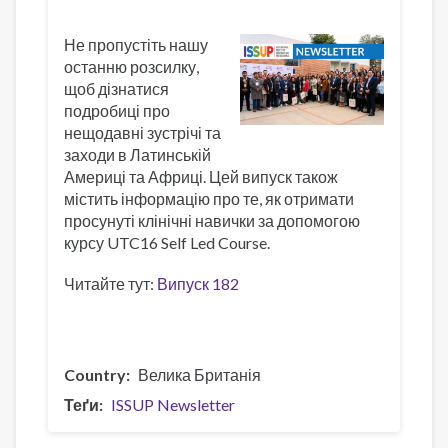
Не пропустіть нашу
останню розсилку,
щоб дізнатися
подробиці про
нещодавні зустрічі та
заходи в Латинській
Америці та Африці. Цей випуск також
містить інформацію про те, як отримати
просунуті клінічні навички за допомогою
курсу UTC16 Self Led Course.
Читайте тут:
Випуск 182
Country
Велика Британія
Теґи
ISSUP Newsletter