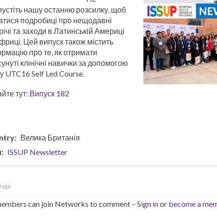
устіть нашу останню розсилку, щоб
атися подробиці про нещодавні
річі та заходи в Латинській Америці
фриці. Цей випуск також містить
рмацію про те, як отримати
унуті клінічні навички за допомогою
у UTC16 Self Led Course.
йте тут:
Випуск 182
ntry
Велика Британія
и
ISSUP Newsletter
тарі
embers can join Networks to comment –
Sign in
or
become a me