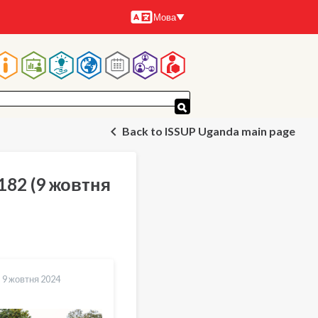
Мова
Мови
Основна
навіґація
Back to ISSUP Uganda main page
182 (9 жовтня
-
9 жовтня 2024