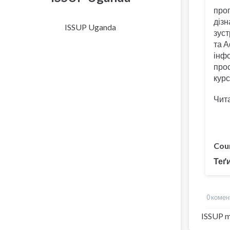
проп
дізн
ISSUP Uganda
зуст
та А
інфо
прос
курс
Чита
Cou
Теґ
0 комен
ISSUP m