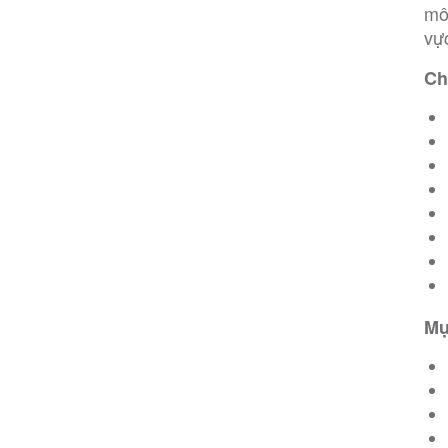
mô
vự
Ch
Mụ