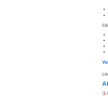
Cá
Vu
Li
A