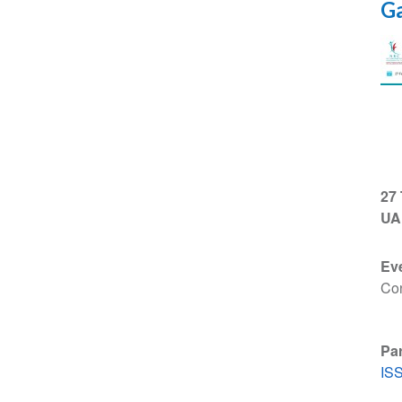
Ga
NR
27
UA
Ev
Co
Par
ISS