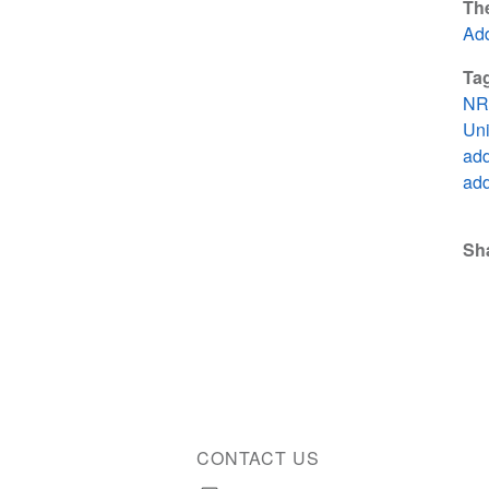
Th
Add
Ta
NR
Uni
add
add
Sh
CONTACT US