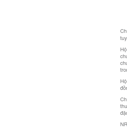
Ch
tu
Hộ
ch
ch
tr
Hộ
đồ
Ch
thu
đặc
NR