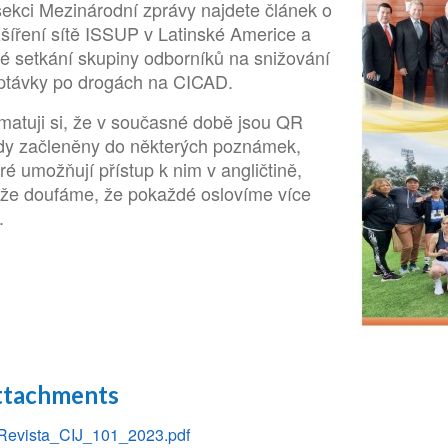
sekci Mezinárodní zprávy najdete článek o
zšíření sítě ISSUP v Latinské Americe a
ké setkání skupiny odborníků na snižování
ptávky po drogách na CICAD.
matuji si, že v současné době jsou QR
dy začleněny do některých poznámek,
ré umožňují přístup k nim v angličtině,
kže doufáme, že pokaždé oslovíme více
.
ttachments
Revista_CIJ_101_2023.pdf