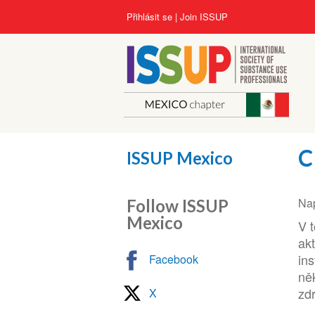
Přejít
User
Přihlásit se
Join ISSUP
k
account
hlavnímu
menu
obsahu
C
ISSUP Mexico
Nap
Follow ISSUP
Mexico
V 
akt
in
Facebook
ně
zdr
X