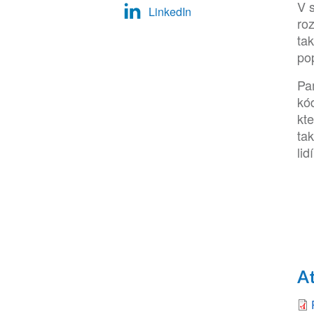
V 
LinkedIn
ro
ta
po
Pa
kó
kte
ta
lidí
A