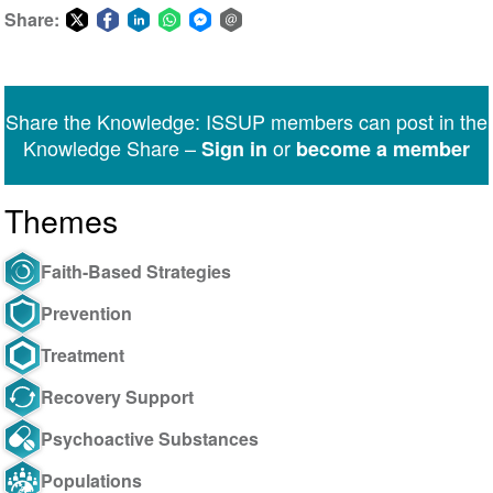
Share:
Share
Share
Share
Share
Share
Share
on
on
on
on
on
via
Twitter
Facebook
LinkedIn
WhatsApp
Facebook
email
Share the Knowledge: ISSUP members can post in the
Messenger
Knowledge Share –
or
Sign in
become a member
Themes
Faith-Based Strategies
Prevention
Treatment
Recovery Support
Psychoactive Substances
Populations