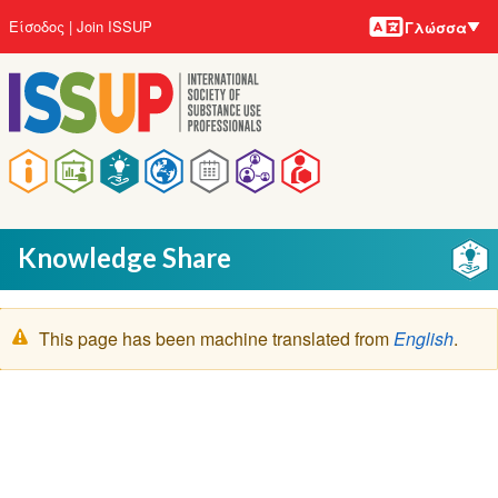
Γλώσσε
Παράκαμψη
User
Είσοδος
Join ISSUP
Γλώσσα
προς
account
το
menu
κυρίως
περιεχόμενο
Main
navigation
Knowledge Share
Μήνυμα
This page has been machine translated from
English
.
προειδοποίησης