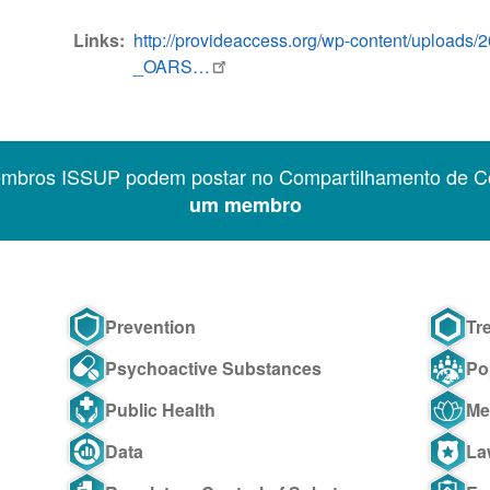
Links
http://provideaccess.org/wp-content/uploads
_OARS…
embros ISSUP podem postar no Compartilhamento de C
um membro
Prevention
Tr
Psychoactive Substances
Po
Public Health
Me
Data
La