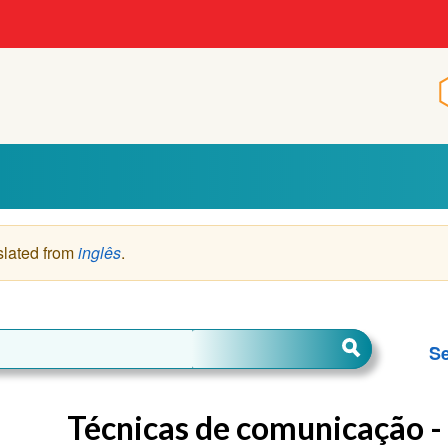
p
slated from
inglês
.
Se
Técnicas de comunicação 