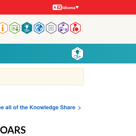
Idiomas
Idioma
Navegação
rincipal
e all of the Knowledge Share
- OARS