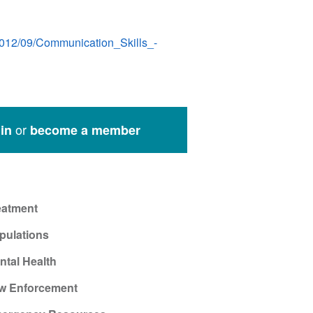
/2012/09/Communication_Skills_-
or
in
become a member
eatment
pulations
ntal Health
w Enforcement