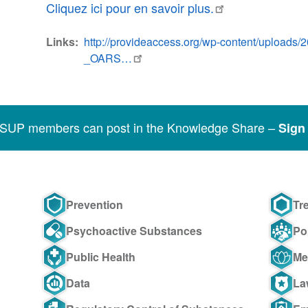
Cliquez ici pour en savoir plus.
Links
http://provideaccess.org/wp-content/uploads
_OARS…
SSUP members can post in the Knowledge Share –
Sign 
Prevention
Tr
Psychoactive Substances
Po
Public Health
Me
Data
La