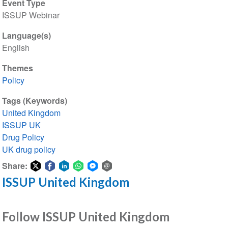
Event Type
ISSUP Webinar
Language(s)
English
Themes
Policy
Tags (Keywords)
United Kingdom
ISSUP UK
Drug Policy
UK drug policy
Share:
ISSUP United Kingdom
Share
Share
Share
Share
Share
Share
on
on
on
on
on
via
Twitter
Facebook
LinkedIn
WhatsApp
Facebook
email
Follow ISSUP United Kingdom
Messenger