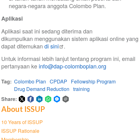
negara-negara anggota Colombo Plan.
Aplikasi
Aplikasi saat ini sedang diterima dan
dikumpulkan menggunakan sistem aplikasi online yang
dapat ditemukan
di sini
.
Untuk informasi lebih lanjut tentang program ini, email
pertanyaan ke
info@dap-colomboplan.org
Tag
Colombo Plan
CPDAP
Fellowship Program
Drug Demand Reduction
training
Share:
About ISSUP
Share
Share
Share
Share
Share
Share
on
on
on
on
on
via
Section
10 Years of ISSUP
Twitter
Facebook
LinkedIn
WhatsApp
Facebook
email
navigation
ISSUP Rationale
Messenger
Membership