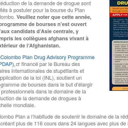
 réduction de la demande de drogue sont
ités à postuler pour la bourse du Plan
lombo.
Veuillez noter que cette année,
 programme de bourses n’est ouvert
’aux candidats d’Asie centrale, y
mpris les collègues afghans vivant à
extérieur de l’Afghanistan.
e
Colombo Plan Drug Advisory Programme
PDAP),
financé par le Bureau des
aires internationales de stupéfiants et
pplication de la loi (INL), soutient un
ogramme de bourses dans le but d’élargir
s professionnels dans le domaine de la
duction de la demande de drogues à
chelle mondiale.
lombo Plan a l’habitude de soutenir le domaine de la r
 créant plus de 116 cours dans 24 langues avec plus de 