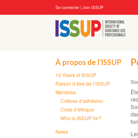
Aller
User
Se connecter
Join ISSUP
au
account
contenu
menu
principal
P
À propos de l’ISSUP
Section
10 Years of ISSUP
navigation
So
Raison d’être de l’ISSUP
Ête
Membres
ré
Critères d’adhésion
So
Code d’éthique
da
Who is ISSUP for?
fo
News
Le