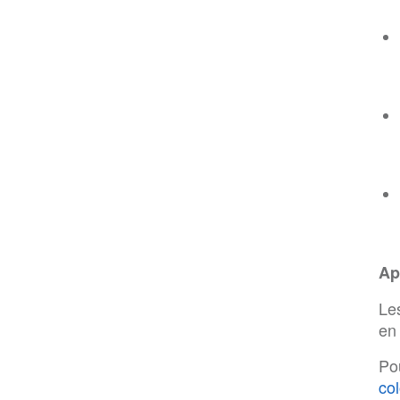
Ap
Le
en 
Po
co