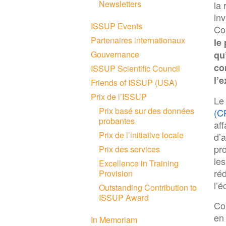
Newsletters
la
inv
ISSUP Events
Co
Partenaires internationaux
le
Gouvernance
qu
co
ISSUP Scientific Council
l’
Friends of ISSUP (USA)
Prix de l’ISSUP
L
Prix basé sur des données
(C
probantes
aff
Prix de l’initiative locale
d’a
pr
Prix des services
le
Excellence in Training
ré
Provision
l’é
Outstanding Contribution to
ISSUP Award
Co
en
In Memoriam