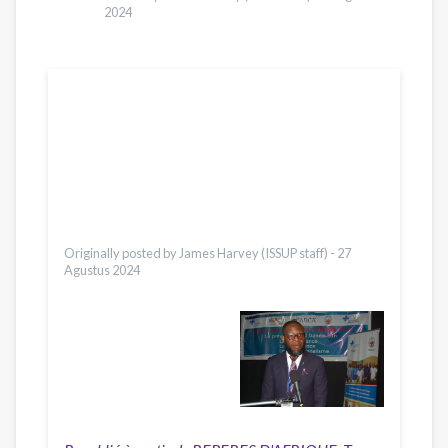
2024
Terjemahan
English
Français
Español
Українська
Pусский
Ελληνικά
Türkçe
Vietnamese
Originally posted by James Harvey (ISSUP staff) -
27
Agustus 2024