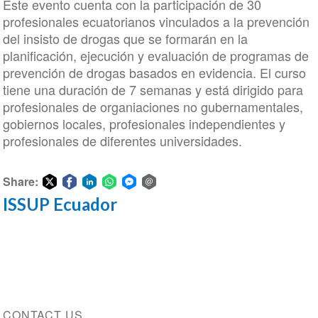
Este evento cuenta con la participación de 30
profesionales ecuatorianos vinculados a la prevención
del insisto de drogas que se formarán en la
planificación, ejecución y evaluación de programas de
prevención de drogas basados en evidencia. El curso
tiene una duración de 7 semanas y está dirigido para
profesionales de organiaciones no gubernamentales,
gobiernos locales, profesionales independientes y
profesionales de diferentes universidades.
Share:
ISSUP Ecuador
Share
Share
Share
Share
Share
Share
on
on
on
on
on
via
Twitter
Facebook
LinkedIn
WhatsApp
Facebook
email
Messenger
CONTACT US