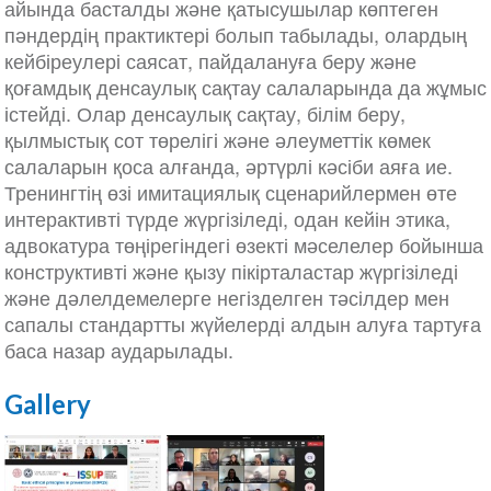
айында басталды және қатысушылар көптеген
пәндердің практиктері болып табылады, олардың
кейбіреулері саясат, пайдалануға беру және
қоғамдық денсаулық сақтау салаларында да жұмыс
істейді. Олар денсаулық сақтау, білім беру,
қылмыстық сот төрелігі және әлеуметтік көмек
салаларын қоса алғанда, әртүрлі кәсіби аяға ие.
Тренингтің өзі имитациялық сценарийлермен өте
интерактивті түрде жүргізіледі, одан кейін этика,
адвокатура төңірегіндегі өзекті мәселелер бойынша
конструктивті және қызу пікірталастар жүргізіледі
және дәлелдемелерге негізделген тәсілдер мен
сапалы стандартты жүйелерді алдын алуға тартуға
баса назар аударылады.
Gallery