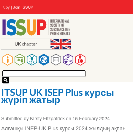
Skip
User
Кіру
Join ISSUP
to
account
main
menu
content
Main
navigation
ITSUP UK ISEP Plus курсы
жүріп жатыр
Submitted by
Kirsty Fitzpatrick
on
15 February 2024
Алғашқы INEP-UK Plus курсы 2024 жылдың ақпан