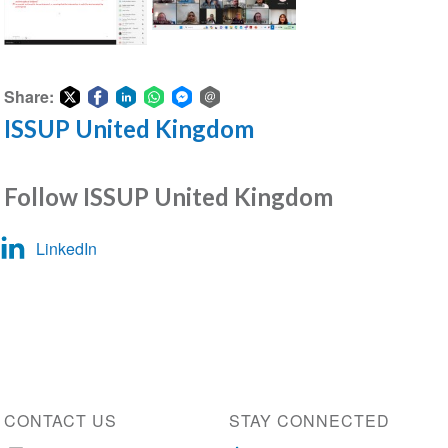
2-
2-
сеанстың
сеанстың
скриншоты
Share:
скриншоты
ISSUP United Kingdom
Share
Share
Share
Share
Share
Share
on
on
on
on
on
via
Twitter
Facebook
LinkedIn
WhatsApp
Facebook
email
Follow ISSUP United Kingdom
Messenger
LinkedIn
CONTACT US
STAY CONNECTED