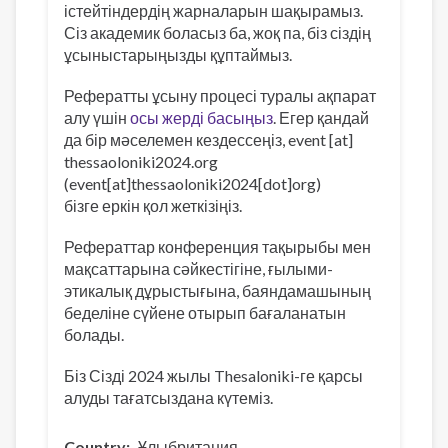
істейтіндердің жарналарын шақырамыз.
Сіз академик боласыз ба, жоқ па, біз сіздің
ұсыныстарыңызды құптаймыз.
Рефератты ұсыну процесі туралы ақпарат
алу үшін
осы жерді басыңыз
. Егер қандай
да бір мәселемен кездессеңіз,
event
[at]
thessaoloniki2024
.
org
(event[at]thessaoloniki2024[dot]org)
бізге еркін қол жеткізіңіз.
Рефераттар конференция тақырыбы мен
мақсаттарына сәйкестігіне, ғылыми-
этикалық дұрыстығына, баяндамашының
беделіне сүйене отырып бағаланатын
болады.
Біз Сізді 2024 жылы Thesaloniki-ге қарсы
алуды тағатсыздана күтеміз.
Country
Ұлыбритания