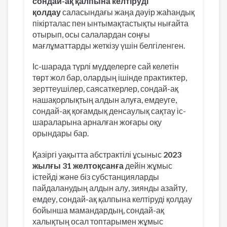
сондай-ақ қалпына келтіруді
қолдау
саласындағы жаңа дәуір жаһандық
пікірталас пен ынтымақтастықты нығайта
отырып, осы салалардан соңғы
мағлұматтарды жеткізу үшін белгіленген.
Іс-шарада түрлі мүдделерге сай келетін
төрт жол бар, олардың ішінде практиктер,
зерттеушілер, саясаткерлер, сондай-ақ
нашақорлықтың алдын алуға, емдеуге,
сондай-ақ қоғамдық денсаулық сақтау іс-
шараларына арналған жоғары оқу
орындары бар.
Қазіргі уақытта абстрактілі ұсыныс
2023
жылғы 31 желтоқсанға
дейін жұмыс
істейді және біз субстанцияларды
пайдаланудың алдын алу, зиянды азайту,
емдеу, сондай-ақ қалпына келтіруді қолдау
бойынша мамандардың, сондай-ақ
халықтың осал топтарымен жұмыс