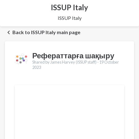
ISSUP Italy
ISSUP Italy
Back to ISSUP Italy main page
Рефераттарға шақыру
Shared by James Harvey (ISSUP staff) -
19 October
2023
Translations
English
Français
Português
Español
العربية
Українська
Pусский
Pashto