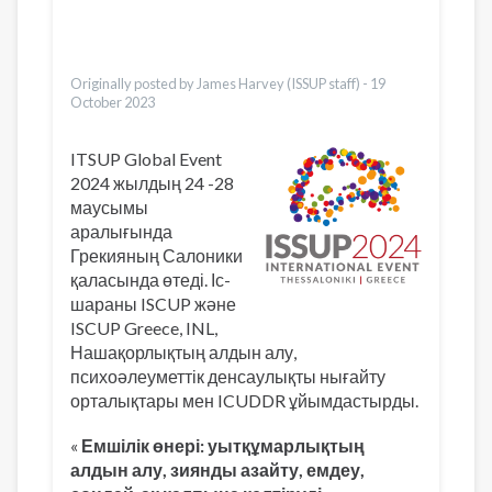
Bahasa Indonesia
Ελληνικά
Vietnamese
Originally posted by James Harvey (ISSUP staff) -
19
October 2023
ITSUP Global Event
2024 жылдың 24 -28
маусымы
аралығында
Грекияның Салоники
қаласында өтеді. Іс-
шараны ISCUP және
ISCUP Greece, INL,
Нашақорлықтың алдын алу,
психоәлеуметтік денсаулықты нығайту
орталықтары мен ICUDDR ұйымдастырды.
«
Емшілік өнері: уытқұмарлықтың
алдын алу, зиянды азайту, емдеу,