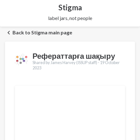
Stigma
label jars, not people
Back to Stigma main page
Рефераттарға шақыру
Shared by James Harvey (ISSUP staff) -
19 October
2023
Translations
English
Français
Português
Español
العربية
Українська
Pусский
Pashto