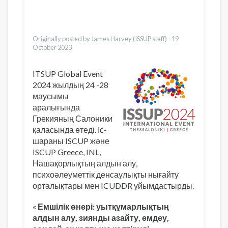
Bahasa Indonesia
Ελληνικά
Vietnamese
Originally posted by James Harvey (ISSUP staff) -
19
October 2023
ITSUP Global Event
2024 жылдың 24 -28
маусымы
аралығында
Грекияның Салоники
қаласында өтеді. Іс-
шараны ISCUP және
ISCUP Greece, INL,
Нашақорлықтың алдын алу,
психоәлеуметтік денсаулықты нығайту
орталықтары мен ICUDDR ұйымдастырды.
«
Емшілік өнері: уытқұмарлықтың
алдын алу, зиянды азайту, емдеу,