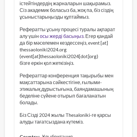
істейтіндердің жарналарын шақырамыз.
Сіз академик боласыз ба, жоқ па, біз сіздің
ұсыныстарыңызды құптаймыз.
Рефератты ұсыну процесі туралы ақпарат
алу үшін
осы жерді басыңыз
. Егер қандай
да бір мәселемен кездессеңіз,
event
[at]
thessaoloniki2024
.
org
(event[at]thessaoloniki2024[dot]org)
бізге еркін қол жеткізіңіз.
Рефераттар конференция тақырыбы мен
мақсаттарына сәйкестігіне, ғылыми-
этикалық дұрыстығына, баяндамашының
беделіне сүйене отырып бағаланатын
болады.
Біз Сізді 2024 жылы Thesaloniki-ге қарсы
алуды тағатсыздана күтеміз.
Country
Ұлыбритания