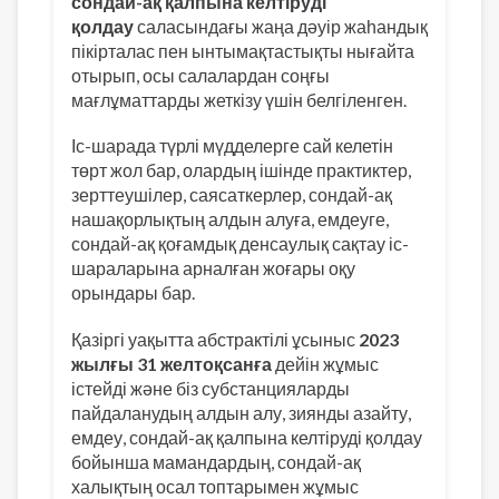
сондай-ақ қалпына келтіруді
қолдау
саласындағы жаңа дәуір жаһандық
пікірталас пен ынтымақтастықты нығайта
отырып, осы салалардан соңғы
мағлұматтарды жеткізу үшін белгіленген.
Іс-шарада түрлі мүдделерге сай келетін
төрт жол бар, олардың ішінде практиктер,
зерттеушілер, саясаткерлер, сондай-ақ
нашақорлықтың алдын алуға, емдеуге,
сондай-ақ қоғамдық денсаулық сақтау іс-
шараларына арналған жоғары оқу
орындары бар.
Қазіргі уақытта абстрактілі ұсыныс
2023
жылғы 31 желтоқсанға
дейін жұмыс
істейді және біз субстанцияларды
пайдаланудың алдын алу, зиянды азайту,
емдеу, сондай-ақ қалпына келтіруді қолдау
бойынша мамандардың, сондай-ақ
халықтың осал топтарымен жұмыс