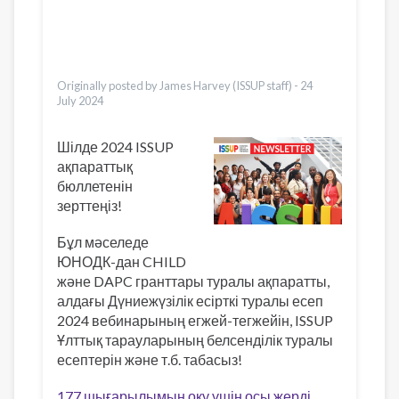
Pусский
Dari
Ελληνικά
Türkçe
Originally posted by James Harvey (ISSUP staff) -
24
July 2024
Шілде 2024 ISSUP
ақпараттық
бюллетенін
зерттеңіз!
Бұл мәселеде
ЮНОДК-дан CHILD
және DAPC гранттары туралы ақпаратты,
алдағы Дүниежүзілік есірткі туралы есеп
2024 вебинарының егжей-тегжейін, ISSUP
Ұлттық тарауларының белсенділік туралы
есептерін және т.б. табасыз!
177 шығарылымын оқу үшін осы жерді